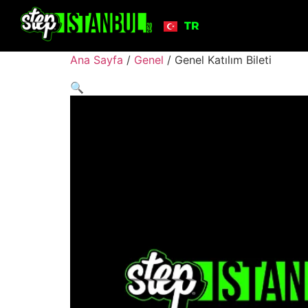
TR
EN
Ana Sayfa
/
Genel
/ Genel Katılım Bileti
🔍