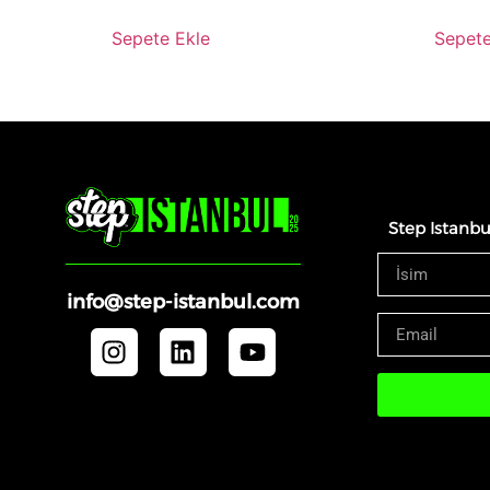
Sepete Ekle
Sepete
Step Istanbu
info@step-istanbul.com