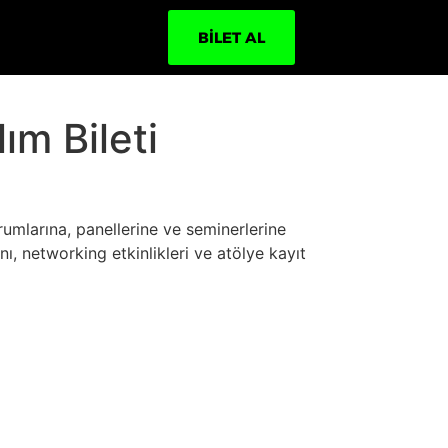
BILET AL
ım Bileti
umlarına, panellerine ve seminerlerine
anı, networking etkinlikleri ve atölye kayıt