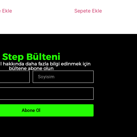
 Ekle
Sepete Ekle
Step Bülteni
l hakkında daha fazla bilgi edinmek için
bültene abone olun
Abone Ol